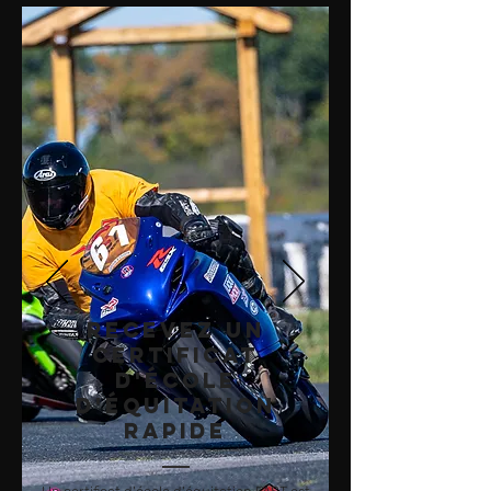
Recevez un
certificat
d'école
d'équitation
rapide