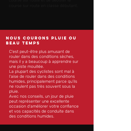
course sur route et de débuter la
course sur route en classe débutant.
nous courons pluie ou
beau temps
C'est peut-être plus amusant de
rouler dans des conditions sèches,
mais il y a beaucoup à apprendre sur
une piste mouillée.
La plupart des cyclistes sont mal à
l'aise de rouler dans des conditions
humides, principalement parce qu'ils
ne roulent pas très souvent sous la
pluie.
Avec nos conseils, un jour de pluie
peut représenter une excellente
occasion d'améliorer votre confiance
et vos capacités de conduite dans
des conditions humides.