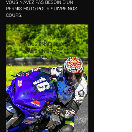
VOUS N'AVEZ PAS BESOIN D'UN
PERMIS MOTO POUR SUIVRE NOS
COURS.
NOUS ENSEIGNONS
DANS UN CADRE DE
PISTE
afin de fournir des
conditions contrôlées et
sûres dans un
environnement qui imite
les autoroutes et les
routes.