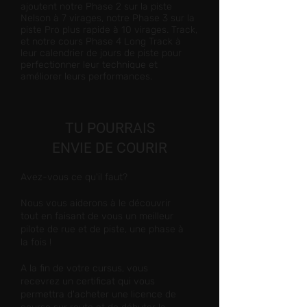
ajoutent notre Phase 2 sur la piste
Nelson à 7 virages, notre Phase 3 sur la
piste Pro plus rapide à 10 virages. Track,
et notre cours Phase 4 Long Track à
leur calendrier de jours de piste pour
perfectionner leur technique et
améliorer leurs performances.
TU POURRAIS
ENVIE
DE COURIR
Avez-vous ce qu'il faut?
Nous vous aiderons à le découvrir
tout en faisant de vous un meilleur
pilote de rue et de piste, une phase à
la fois !
A la fin de votre cursus, vous
recevrez un certificat qui vous
permettra d'acheter une licence de