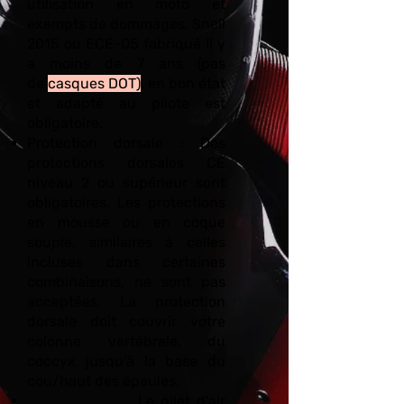
utilisation en moto et
exempts de dommages. Snell
2015 ou ECE-05 fabriqué il y
a moins de 7 ans (pas
de
casques DOT)
, en bon état
et adapté au pilote est
obligatoire.
Protection dorsale : Des
protections dorsales CE
niveau 2 ou supérieur sont
obligatoires. Les protections
en mousse ou en coque
souple, similaires à celles
incluses dans certaines
combinaisons, ne sont pas
acceptées. La protection
dorsale doit couvrir votre
colonne vertébrale, du
coccyx jusqu'à la base du
cou/haut des épaules.
Le gilet d'air