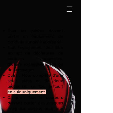
Tous les pilotes doivent
porter un équipement de
conduite sur piste approprié.
Tout l’équipement doit être
exempt de déchirures, de
coutures apparentes,
d’usure excessive, d’âge ou
de dommages.
Cuirs : Moto complète d'une
seule pièce ou de deux
pièces (zip sur tout le tour)
en cuir uniquement.
Casque : Tous les coureurs
doivent porter des casques
intégraux conçus pour une