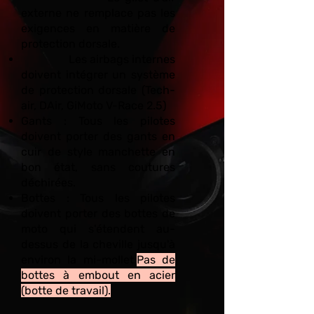
externe ne remplace pas les
exigences en matière de
protection dorsale.
Les airbags internes
doivent intégrer un système
de protection dorsale (Tech-
air, DAir, GiMoto V-Race 2.5)
Gants : Tous les pilotes
doivent porter des gants en
cuir de style manchette en
bon état, sans coutures
déchirées.
Bottes : Tous les pilotes
doivent porter des bottes de
moto qui s'étendent au-
dessus de la cheville jusqu'à
environ la mi-mollet.
Pas de
bottes à embout en acier
(botte de travail).